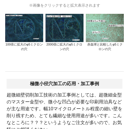
※画像をクリックすると拡大表示されます
100倍に拡大のφ5ミクロン
2000倍に拡大のφ5ミクロ
赤血球と比較したφ5ミク
の穴
ンの穴
ロンの穴
極微小径穴加工の応用・加工事例
超微細壁切削加工技術の加工事例としては、超微細金型
のマスター金型や、微小な凹凸が必要な印刷用治具など
が主な用途です。幅10マイクロメートル程度の細い壁を
削り残すため、とても繊細な使用用途が多いです。こん
なところに？？？というようなご注文が多いので、お気