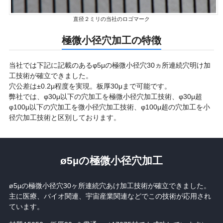
直径２ミリの当社のロゴマーク
極微小径穴加工の特徴
当社では下記に記載のあるφ5μの極微小径穴30ヵ所連続穴明け加
工技術が確立できました。
穴公差は±0.2μ程度を実現。板厚30μまで可能です。
弊社では、φ30μ以下の穴加工を極微小径穴加工技術、φ30μ超
φ100μ以下の穴加工を微小径穴加工技術、φ100μ超の穴加工を小
径穴加工技術と区別しております。
ø5µの極微小径穴加工
ø5µの極微小径穴30ヶ所連続穴あけ加工技術が確立できました。
主に医療、バイオ関連、宇宙産業関連などでこの技術が応用され
ています。