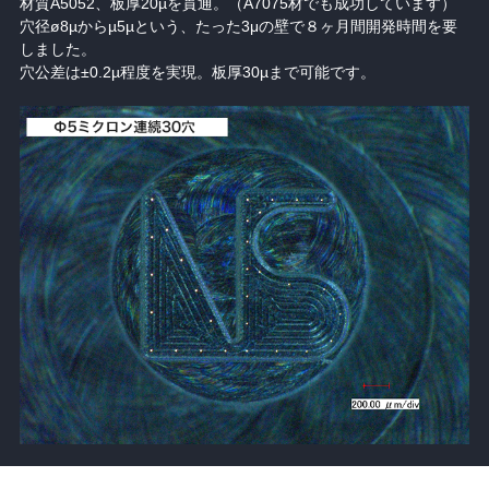
材質A5052、板厚20µを貫通。（A7075材でも成功しています）
穴径ø8µからµ5µという、たった3μの壁で８ヶ月間開発時間を要
しました。
穴公差は±0.2µ程度を実現。板厚30µまで可能です。